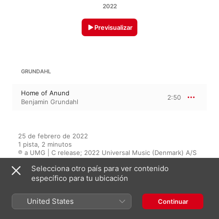
2022
Previsualizar
GRUNDAHL
Home of Anund
2:50
Benjamin Grundahl
25 de febrero de 2022

1 pista, 2 minutos

℗ a UMG | C release; 2022 Universal Music (Denmark) A/S
Selecciona otro país para ver contenido
DISCOGRÁFICA
específico para tu ubicación
Universal Music
United States
Continuar
En este álbum