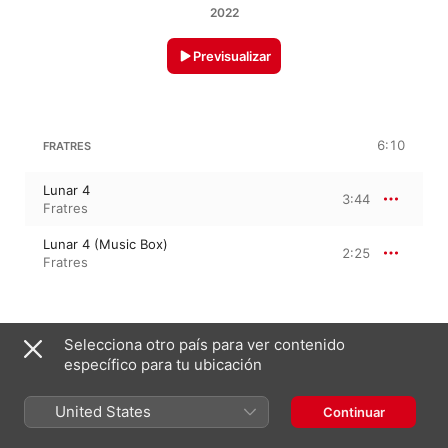
2022
Previsualizar
6:10
FRATRES
Lunar 4
3:44
Fratres
Lunar 4 (Music Box)
2:25
Fratres
29 de abril de 2022

Selecciona otro país para ver contenido
2 pistas, 6 minutos

específico para tu ubicación
℗ 2022 Fratres
United States
Continuar
En este álbum