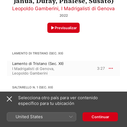
Janua, Dufay, Phalese, Susato)
Leopoldo Gamberini
,
I Madrigalisti di Genova
2022
Previsualizar
LAMENTO DI TRISTANO (SEC. XII)
Lamento di Tristano (Sec. XII)
3:27
I Madrigalisti di Genova
,
Leopoldo Gamberini
SALTARELLO N. 1 (SEC. XII)
Selecciona otro país para ver contenido
Saltarello N. 1 (Sec. XII)
4:55
I Madrigalisti di Genova
,
específico para tu ubicación
Leopoldo Gamberini
United States
Continuar
ESTAMPIE REAL N. 6 (SEC. XII)