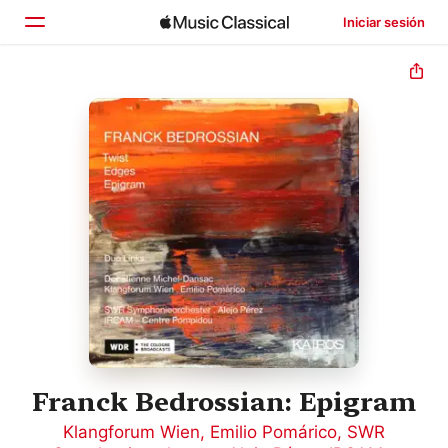
Iniciar sesión
Inicio
Explorar
Buscar
Franck Bedrossian: Epigram
Klangforum Wien
,
Emilio Pomárico
,
SWR