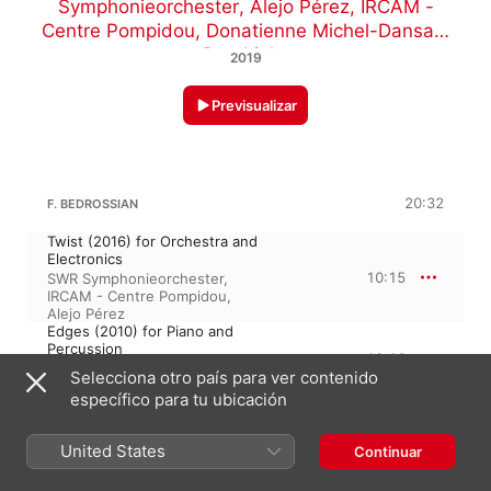
Symphonieorchester
,
Alejo Pérez
,
IRCAM -
Centre Pompidou
,
Donatienne Michel-Dansac
,
Duo Links
2019
Previsualizar
20:32
F. BEDROSSIAN
Twist (2016) for Orchestra and
Electronics
10:15
SWR Symphonieorchester
,
IRCAM - Centre Pompidou
,
Alejo Pérez
Edges (2010) for Piano and
Percussion
10:16
Rémi Durupt
,
Laurent Durupt
,
Selecciona otro país para ver contenido
Duo Links
específico para tu ubicación
35:34
F. BEDROSSIAN: EPIGRAM (2010-2018)
United States
Continuar
I, Dedicated to Donatienne