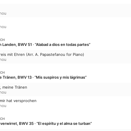
anou
anou
ACH
n Landen, BWV 51 · “Alabad a dios en todas partes”
reis mit Ehren (Arr. A. Papastefanou for Piano)
anou
ACH
 Tränen, BWV 13 · “Mis suspiros y mis lágrimas”
r, meine Tränen
anou
 mir hat versprochen
anou
ACH
verwirret, BWV 35 · “El espíritu y el alma se turban”