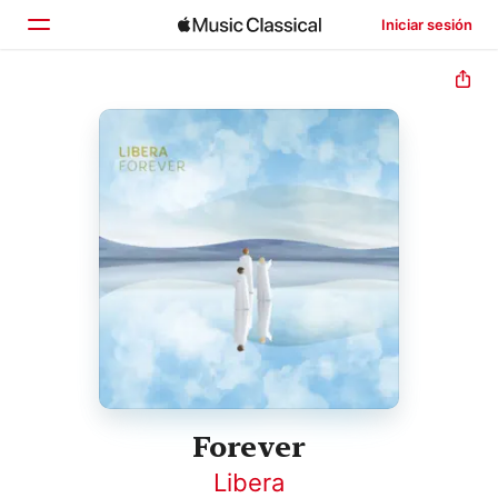
Iniciar sesión
Inicio
Explorar
Buscar
Forever
Libera