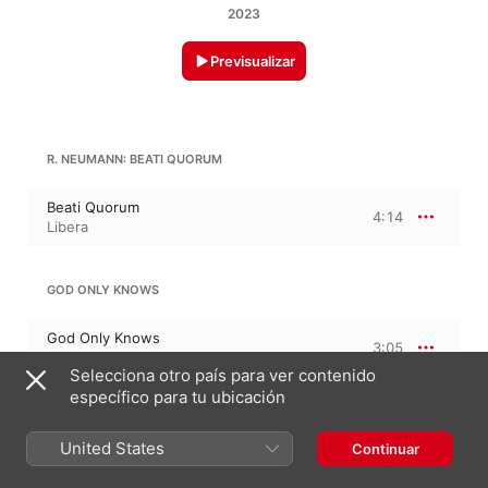
2023
Previsualizar
R. NEUMANN: BEATI QUORUM
Beati Quorum
4:14
Libera
GOD ONLY KNOWS
God Only Knows
3:05
Libera
Selecciona otro país para ver contenido
específico para tu ubicación
T. MURAMATSU: FAR AWAY
United States
Continuar
Far Away
3:29