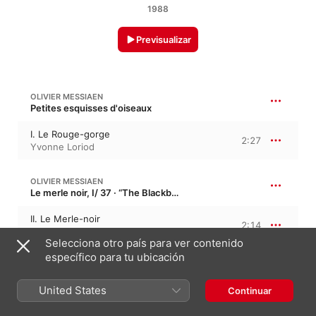
1988
Previsualizar
OLIVIER MESSIAEN
Petites esquisses d'oiseaux
I. Le Rouge-gorge
2:27
Yvonne Loriod
OLIVIER MESSIAEN
Le merle noir, I/ 37 · “The Blackbird”
II. Le Merle-noir
2:14
Yvonne Loriod
Selecciona otro país para ver contenido
específico para tu ubicación
OLIVIER MESSIAEN
9:52
Petites esquisses d'oiseaux
United States
Continuar
III. Le Rouge-gorge
2:33