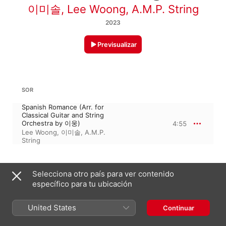
이미솔
,
Lee Woong
,
A.M.P. String
2023
Previsualizar
SOR
Spanish Romance (Arr. for
Classical Guitar and String
Orchestra by 이웅)
4:55
Lee Woong
,
이미솔
,
A.M.P.
String
20 de julio de 2023

Selecciona otro país para ver contenido
1 pista, 4 minutos

específico para tu ubicación
℗ 2023 purplepine
United States
Continuar