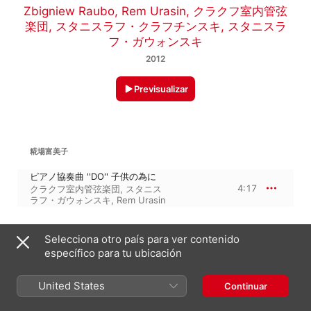
Zbigniew Raubo
,
Rem Urasin
,
クラクフ室内管弦
楽団
,
スタニスラフ・クラフチンスキ
,
スタニスラ
フ・ガウォンスキ
2012
Previsualizar
糀場富美子
ピアノ協奏曲 ''DO'' 子供の為に
4:17
クラクフ室内管弦楽団
,
スタニス
ラフ・ガウォンスキ
,
Rem Urasin
ダニエル・チェンゲリ: 子どものためのコンチェルティーノ 第3番
14:12
Selecciona otro país para ver contenido
específico para tu ubicación
第1楽章
4:50
Rem Urasin
,
Cracow Chamber
Orchestra
,
Stanislaw Galonski
United States
Continuar
第2楽章
3:45
Rem Urasin
,
スタニスラフ・ガウ