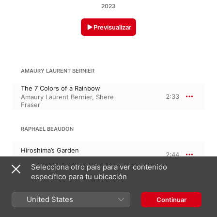
2023
Previsualizar
AMAURY LAURENT BERNIER
The 7 Colors of a Rainbow
2:33
Amaury Laurent Bernier
,
Shere
Fraser
RAPHAEL BEAUDON
Hiroshima’s Garden
2:44
Raphael Beaudon
Selecciona otro país para ver contenido
específico para tu ubicación
DIEGO SPITALERI
United States
Continuar
Inner Peace
2:24