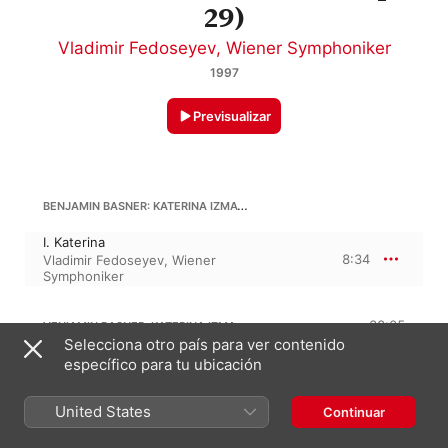
29)
Vladimir Fedoseyev
,
Wiener Symphoniker
1997
Previsualizar
BENJAMIN BASNER: KATERINA IZMAYLOVA (AFTER SHOSTAKOVICH'S, OP. 29)
I. Katerina
8:34
Vladimir Fedoseyev
,
Wiener
Symphoniker
VENIAMIN BASNER: KATERINA IZMAYLOVA (AFTER SHOSTAKOVICH'S, OP. 29)
38:05
Selecciona otro país para ver contenido
II. Father-in-Law
específico para tu ubicación
8:30
Wiener Symphoniker
,
Vladimir
Fedoseyev
United States
Continuar
III. Night "Ghost"
10:59
Wiener Symphoniker
,
Vladimir