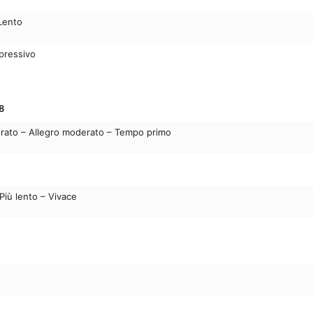
Lento
spressivo
8
rato – Allegro moderato – Tempo primo
 Più lento – Vivace