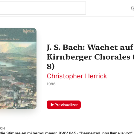
J. S. Bach: Wachet auf
Kirnberger Chorales 
8)
Christopher Herrick
1996
Previsualizar
ACH
 die Stimme en mi bemol mayor, BWV 645 · “Despertad, nos llama la voz”