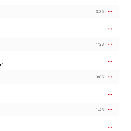
3:35
1:23
r”
3:05
1:43