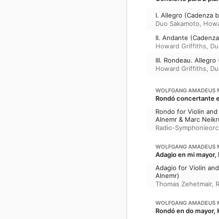
I. Allegro (Cadenza 
Duo Sakamoto
,
Howa
II. Andante (Cadenza
Howard Griffiths
,
Du
III. Rondeau. Allegr
Howard Griffiths
,
Du
WOLFGANG AMADEUS 
Rondó concertante en
Rondo for Violin and
Alnemr & Marc Neikr
Radio-Symphonieorc
WOLFGANG AMADEUS 
Adagio en mi mayor, 
Adagio for Violin an
Alnemr)
Thomas Zehetmair
,
WOLFGANG AMADEUS 
Rondó en do mayor, 