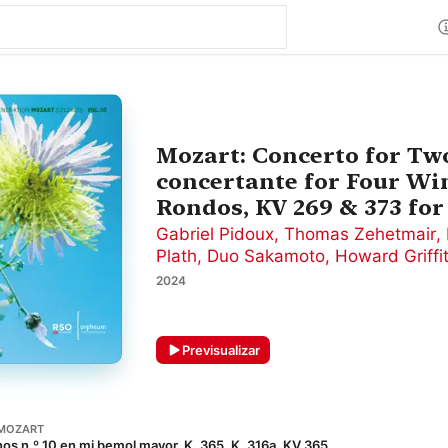
Mozart: Concerto for Two
concertante for Four Win
Rondos, KV 269 & 373 for
Gabriel Pidoux
,
Thomas Zehetmair
,
Plath
,
Duo Sakamoto
,
Howard Griffi
2024
Previsualizar
MOZART
nos n.º 10 en mi bemol mayor, K. 365, K. 316a, KV 365