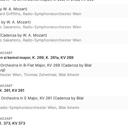
by W. A. Mozart)
rd Griffiths
,
Radio-Symphonieorchester Wien
 by W. A. Mozart)
o Sakamoto
,
Radio-Symphonieorchester Wien
o (Cadenza by W. A. Mozart)
o Sakamoto
,
Radio-Symphonieorchester Wien
MOZART
 si bemol mayor, K. 269, K. 261a, KV 269
 Orchestra in B-Flat Major, KV 269 (Cadenza by Bilal
ug)
hester Wien
,
Thomas Zehetmair
,
Bilal Alnemr
MOZART
K. 261, KV 261
d Orchestra in E Major, KV 261 (Cadenza by Bilal
Radio-Symphonieorchester Wien
,
Bilal Alnemr
MOZART
K. 373, KV 373