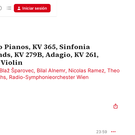
Iniciar sesión
 Pianos, KV 365, Sinfonia
ds, KV 279B, Adagio, KV 261,
 Violin
Blaž Šparovec
,
Bilal Alnemr
,
Nicolas Ramez
,
Theo
ths
,
Radio-Symphonieorchester Wien
23:59