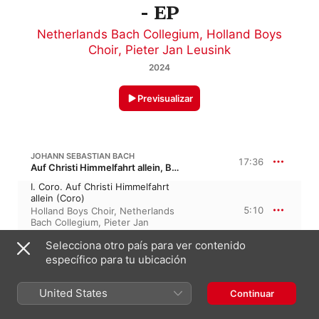
- EP
Netherlands Bach Collegium
,
Holland Boys
Choir
,
Pieter Jan Leusink
2024
Previsualizar
JOHANN SEBASTIAN BACH
17:36
Auf Christi Himmelfahrt allein, BWV 128 · “Sólo sobre la ascensión de cristo al cielo”
I. Coro. Auf Christi Himmelfahrt
allein (Coro)
5:10
Holland Boys Choir
,
Netherlands
Bach Collegium
,
Pieter Jan
Leusink
Selecciona otro país para ver contenido
II. Recitativo. Ich bin bereit,
komm, hole mich (Tenore)
específico para tu ubicación
0:46
Pieter Jan Leusink
,
Nico van der
Meel
,
Netherlands Bach
United States
Collegium
,
Holland Boys Choir
Continuar
III. Aria. Auf, auf, mit hellem
Schall (Basso)