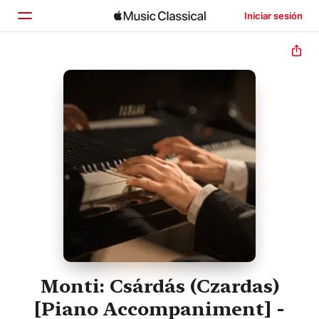
Iniciar sesión
Inicio
Explorar
Buscar
Monti: Csárdás (Czardas)
[Piano Accompaniment] -