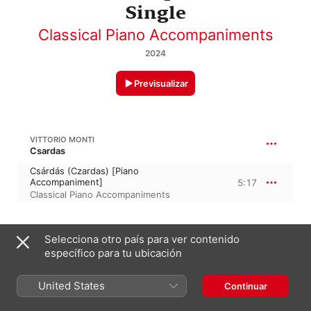
Single
Classical Piano Accompaniments
2024
Previsualizar
VITTORIO MONTI
Csardas
Csárdás (Czardas) [Piano
Accompaniment]
5:17
Classical Piano Accompaniments
15 de diciembre de 2024

Selecciona otro país para ver contenido
1 pista, 5 minutos

específico para tu ubicación
℗ 2024 Classical Piano Accompaniments
United States
Continuar