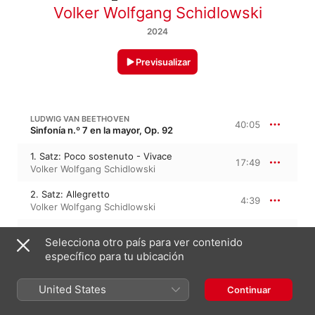
Volker Wolfgang Schidlowski
2024
Previsualizar
LUDWIG VAN BEETHOVEN
40:05
Sinfonía n.º 7 en la mayor, Op. 92
1. Satz: Poco sostenuto - Vivace
17:49
Volker Wolfgang Schidlowski
2. Satz: Allegretto
4:39
Volker Wolfgang Schidlowski
3. Satz: Presto
9:21
Selecciona otro país para ver contenido
Volker Wolfgang Schidlowski
específico para tu ubicación
4. Satz: Allegro con brio
8:15
Volker Wolfgang Schidlowski
United States
Continuar