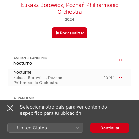
Łukasz Borowicz
,
Poznań Philharmonic
Orchestra
2024
Previsualizar
ANDRZEJ PANUFNIK
Nocturno
Nocturne
13:41
Łukasz Borowicz
,
Poznań
Philharmonic Orchestra
A. PANUFNIK
Selecciona otro país para ver contenido
Fantasia
específico para tu ubicación
Poznań Philharmonic Orchestra
,
7:56
Clare Hammond
,
Łukasz
Borowicz
United States
Continuar