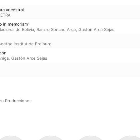
ra ancestral
PETRA
o in memoriam"
acional de Bolivia
,
Ramiro Soriano Arce
,
Gastón Arce Sejas
oethe institut de Freiburg
rdón
niga
,
Gastón Arce Sejas
ro Producciones