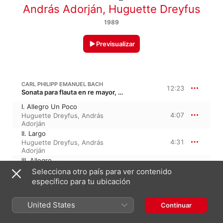
András Adorján
,
Huguette Dreyfus
1989
Previsualizar
CARL PHILIPP EMANUEL BACH
12:23
Sonata para flauta en re mayor, H. 505, Wq. 83
I. Allegro Un Poco
4:07
Huguette Dreyfus
,
András
Adorján
II. Largo
4:31
Huguette Dreyfus
,
András
Adorján
III. Allegro
3:44
András Adorján
,
Huguette
Selecciona otro país para ver contenido
Dreyfus
específico para tu ubicación
C. P. E. BACH: SONATA NO. 2 IN E MINOR, WQ. 84, H. 506
13:26
United States
Continuar
I. Allegretto