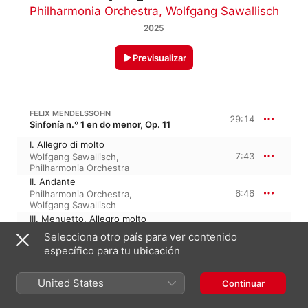
Philharmonia Orchestra
,
Wolfgang Sawallisch
2025
Previsualizar
FELIX MENDELSSOHN
29:14
Sinfonía n.º 1 en do menor, Op. 11
I. Allegro di molto
7:43
Wolfgang Sawallisch
,
Philharmonia Orchestra
II. Andante
6:46
Philharmonia Orchestra
,
Wolfgang Sawallisch
III. Menuetto. Allegro molto
6:19
Wolfgang Sawallisch
,
Selecciona otro país para ver contenido
Philharmonia Orchestra
específico para tu ubicación
IV. Allegro con fuoco
8:26
Wolfgang Sawallisch
,
Philharmonia Orchestra
United States
Continuar
FELIX MENDELSSOHN