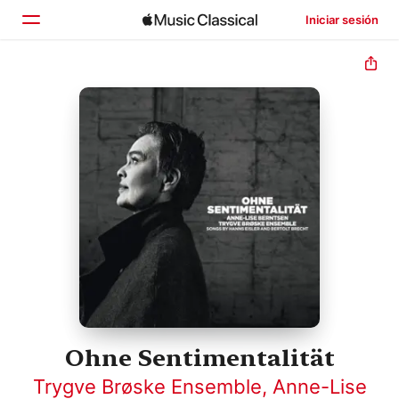
Iniciar sesión
Inicio
Explorar
Buscar
Ohne Sentimentalität
Trygve Brøske Ensemble
,
Anne-Lise