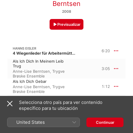
Berntsen
2008
Previsualizar
HANNS EISLER
6:20
4 Wiegenlieder für Arbeitermütter, Op. 33
Als Ich Dich In Meinem Leib
Trug
3:05
Anne-Lise Berntsen
,
Trygve
Brøske Ensemble
Als Ich Dich Gebar
1:12
Anne-Lise Berntsen
,
Trygve
Brøske Ensemble
Ich Hab Dich Ausgetragen
Selecciona otro país para ver contenido
2:03
Trygve Brøske Ensemble
,
Anne-
Lise Berntsen
específico para tu ubicación
United States
8:06
Continuar
H. EISLER
Mein Sohn, Was Immer Auch