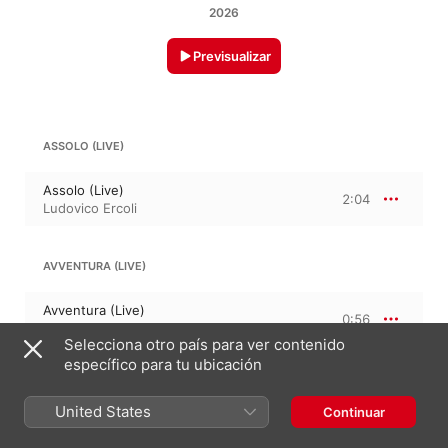
2026
Previsualizar
ASSOLO (LIVE)
Assolo (Live)
2:04
Ludovico Ercoli
AVVENTURA (LIVE)
Avventura (Live)
0:56
Ludovico Ercoli
Selecciona otro país para ver contenido
específico para tu ubicación
BEAUTIFUL (LIVE)
United States
Continuar
Beautiful (Live)
1:45