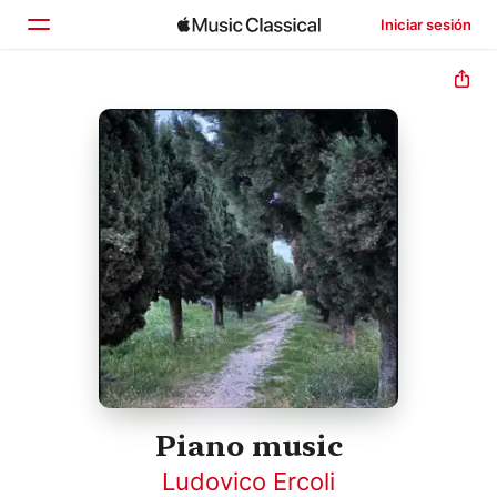
Iniciar sesión
Inicio
Explorar
Buscar
Piano music
Ludovico Ercoli