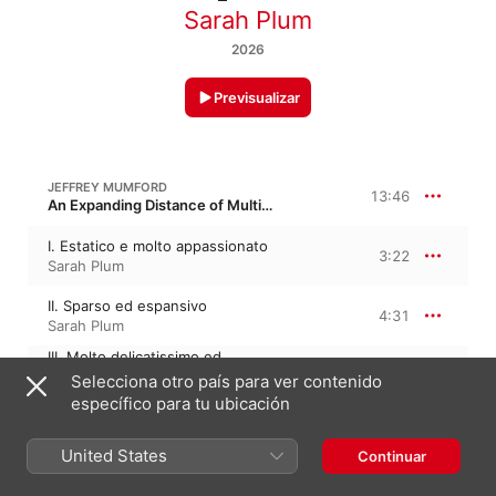
Sarah Plum
2026
Previsualizar
JEFFREY MUMFORD
13:46
An Expanding Distance of Multiple Voices
I. Estatico e molto appassionato
3:22
Sarah Plum
II. Sparso ed espansivo
4:31
Sarah Plum
III. Molto delicatissimo ed
etereo
1:04
Selecciona otro país para ver contenido
Sarah Plum
específico para tu ubicación
IV. Molto appassionato
2:30
Sarah Plum
United States
Continuar
V. Maestoso
2:17