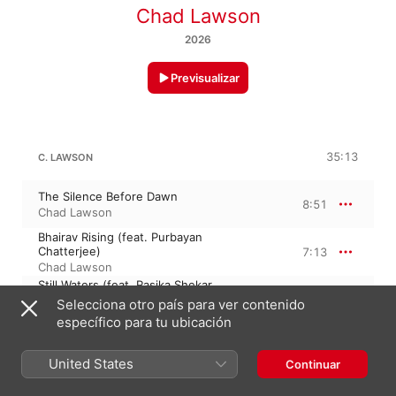
Chad Lawson
2026
Previsualizar
35:13
C. LAWSON
The Silence Before Dawn
8:51
Chad Lawson
Bhairav Rising (feat. Purbayan
Chatterjee)
7:13
Chad Lawson
Still Waters (feat. Rasika Shekar
& Hersh Desai)
12:30
Selecciona otro país para ver contenido
Chad Lawson
específico para tu ubicación
Shakti Echoes (feat. Paayal Lal &
Hersh Desai)
6:38
United States
Chad Lawson
Continuar