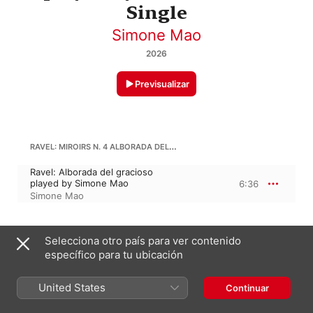
Single
Simone Mao
2026
Previsualizar
RAVEL: MIROIRS N. 4 ALBORADA DEL GRACIOSO
Ravel: Alborada del gracioso
played by Simone Mao
6:36
Simone Mao
29 de abril de 2026

Selecciona otro país para ver contenido
1 pista, 6 minutos

específico para tu ubicación
℗ 2026 Francesco Libetta
United States
Continuar