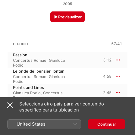
2005
Previsualizar
57:41
G. PODIO
Passion
3:12
Concertus Romae
,
Gianluca
Podio
Le onde dei pensieri lontani
4:58
Concertus Romae
,
Gianluca
Podio
Points and Lines
2:45
Gianluca Podio
,
Concertus
Romae
Les nouveaux mouvements
Selecciona otro país para ver contenido
(Allegro vivace)
específico para tu ubicación
2:44
Concertus Romae
,
Gianluca
Podio
Les nouveaux mouvements
United States
Continuar
(Andante cantabile)
2:32
Gianluca Podio
,
Concertus