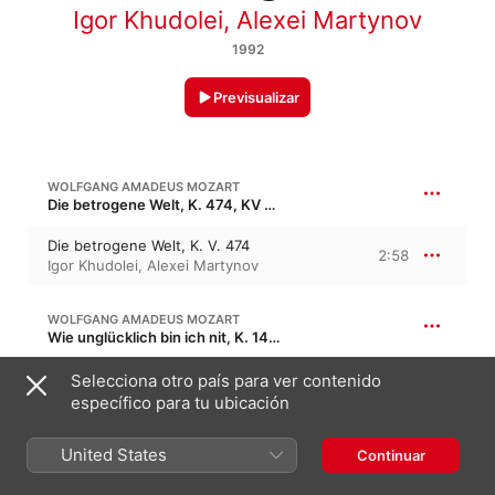
Igor Khudolei
,
Alexei Martynov
1992
Previsualizar
WOLFGANG AMADEUS MOZART
Die betrogene Welt, K. 474, KV 474 · “El mundo engañado”
Die betrogene Welt, K. V. 474
2:58
Igor Khudolei
,
Alexei Martynov
WOLFGANG AMADEUS MOZART
Wie unglücklich bin ich nit, K. 147, K. 125g, KV 147, KV 125g
Wie unglücklich bin ich nit, K.V.
Selecciona otro país para ver contenido
147
1:17
específico para tu ubicación
Alexei Martynov
,
Igor Khudolei
United States
WOLFGANG AMADEUS MOZART
Continuar
Das Veilchen, K. 476, KV 476 · “La violeta”