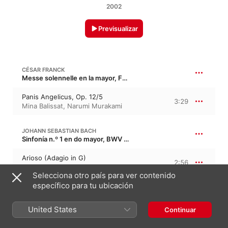
2002
Previsualizar
CÉSAR FRANCK
Messe solennelle en la mayor, FWV 61, M 61, Op. 12 · “Misa solemne”
Panis Angelicus, Op. 12/5
3:29
Mina Balissat
,
Narumi Murakami
JOHANN SEBASTIAN BACH
Sinfonía n.º 1 en do mayor, BWV 787 · “Invenciones a tres voces”
Arioso (Adagio in G)
2:56
Narumi Murakami
,
Mina Balissat
Selecciona otro país para ver contenido
específico para tu ubicación
CHARLES GOUNOD
Vingt mélodies I, “1er recueil”
United States
Continuar
Ave Maria, CG 89a
2:41