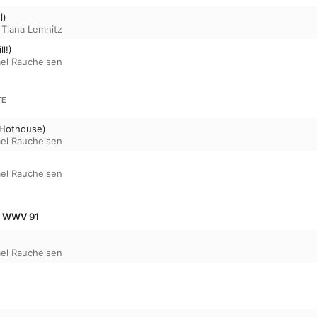
l)
,
Tiana Lemnitz
ll!)
el Raucheisen
TE
 Hothouse)
el Raucheisen
el Raucheisen
, WWV 91
el Raucheisen