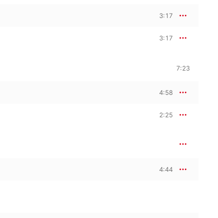
3:17
3:17
7:23
4:58
2:25
4:44