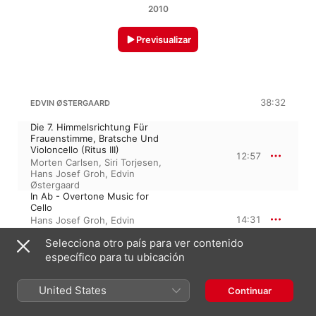
2010
Previsualizar
38:32
EDVIN ØSTERGAARD
Die 7. Himmelsrichtung Für
Frauenstimme, Bratsche Und
Violoncello (Ritus III)
12:57
Morten Carlsen
,
Siri Torjesen
,
Hans Josef Groh
,
Edvin
Østergaard
In Ab - Overtone Music for
Cello
14:31
Hans Josef Groh
,
Edvin
Østergaard
,
Morten Carlsen
,
Siri
Selecciona otro país para ver contenido
Torjesen
Ritus - Musik Für Bratche
específico para tu ubicación
Siri Torjesen
,
Hans Josef Groh
,
11:04
Edvin Østergaard
,
Morten
United States
Carlsen
Continuar