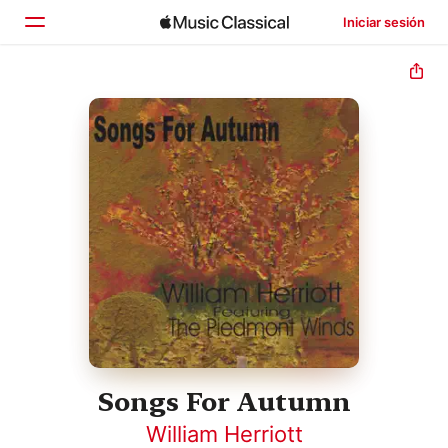
Iniciar sesión
Inicio
Explorar
Buscar
Songs For Autumn
William Herriott