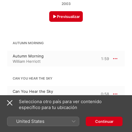
2003
Previsualizar
AUTUMN MORNING
Autumn Morning
1:59
William Herriott
CAN YOU HEAR THE SKY
Can You Hear the Sky
0:58
William Herriott
Selecciona otro país para ver contenido
específico para tu ubicación
FALLING LEAVES
United States
Continuar
Falling Leaves
2:32