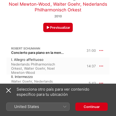
Noel Mewton-Wood
,
Walter Goehr
,
Nederlands
Philharmonisch Orkest
2010
Previsualizar
ROBERT SCHUMANN
31:00
Concierto para piano en la menor, Op. 54
I. Allegro affettuoso
Nederlands Philharmonisch
14:37
Orkest
,
Walter Goehr
,
Noel
Mewton-Wood
II. Intermezzo
Walter Goehr
,
Nederlands
5:43
Philharmonisch Orkest
,
Noel
Selecciona otro país para ver contenido
Mewton-Wood
III. Allegro vivace
específico para tu ubicación
Nederlands Philharmonisch
10:39
Orkest
,
Walter Goehr
,
Noel
United States
Continuar
Mewton-Wood