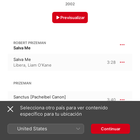
2002
Previsualizar
ROBERT PRIZEMAN
Salva Me
Salva Me
3:28
Libera
,
Liam O'Kane
PRIZEMAN
Sanctus [Pachelbel Canon]
3:40
Libera
Selecciona otro país para ver contenido
específico para tu ubicación
ROBERT PRIZEMAN
Agnus Dei
United States
Continuar
Agnus Dei
2:52