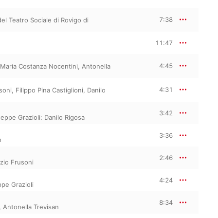
7:38
el Teatro Sociale di Rovigo di
11:47
4:45
Maria Costanza Nocentini
,
Antonella
4:31
soni
,
Filippo Pina Castiglioni
,
Danilo
3:42
seppe Grazioli: Danilo Rigosa
3:36
n
2:46
zio Frusoni
4:24
ppe Grazioli
8:34
,
Antonella Trevisan