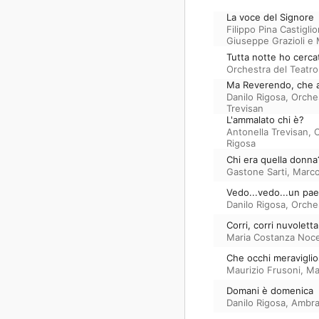
La voce del Signore
Filippo Pina Castiglio
Giuseppe Grazioli e 
Tutta notte ho cerca
Orchestra del Teatro
Ma Reverendo, che a
Danilo Rigosa
,
Orches
Trevisan
L'ammalato chi è?
Antonella Trevisan
,
O
Rigosa
Chi era quella donna
Gastone Sarti
,
Marco
Vedo...vedo...un pae
Danilo Rigosa
,
Orches
Corri, corri nuvoletta
Maria Costanza Noce
Che occhi meraviglio
Maurizio Frusoni
,
Ma
Domani è domenica
Danilo Rigosa
,
Ambra