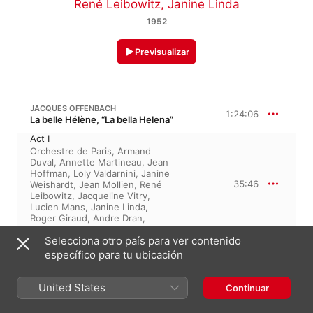
René Leibowitz
,
Janine Linda
1952
Previsualizar
JACQUES OFFENBACH
1:24:06
La belle Hélène, “La bella Helena”
Act I
Orchestre de Paris
,
Armand
Duval
,
Annette Martineau
,
Jean
Hoffman
,
Loly Valdarnini
,
Janine
35:46
Weishardt
,
Jean Mollien
,
René
Leibowitz
,
Jacqueline Vitry
,
Lucien Mans
,
Janine Linda
,
Roger Giraud
,
Andre Dran
,
Jacques Linsolas
Selecciona otro país para ver contenido
Act II
Jean Mollien
,
Lucien Mans
,
específico para tu ubicación
Janine Linda
,
Orchestre de
Paris
,
Roger Giraud
,
Andre
26:39
United States
Dran
,
Loly Valdarnini
,
René
Continuar
Leibowitz
,
Jean Hoffman
,
Jacqueline Vitry
,
Armand Duval
,