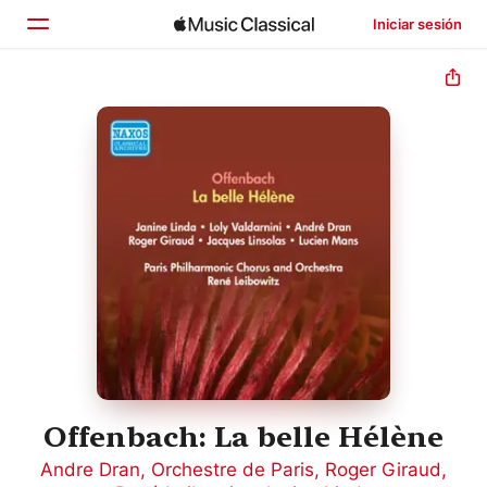
Iniciar sesión
Inicio
Explorar
Buscar
Offenbach: La belle Hélène
Andre Dran
,
Orchestre de Paris
,
Roger Giraud
,