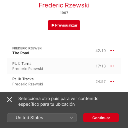
Frederic Rzewski
1997
Previsualizar
FREDERIC RZEWSKI
42:10
The Road
Pt. I: Turns
17:13
Frederic Rzewski
Pt. II: Tracks
24:57
Frederic Rzewski
Selecciona otro país para ver contenido
FREDERIC RZEWSKI
Whangdoodles
específico para tu ubicación
Whangdoodles
24:11
Julie Steinberg
,
William Winant
,
United States
Continuar
David Abel