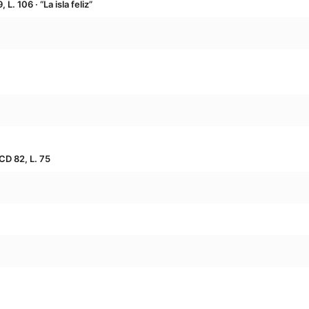
 L. 106 · “La isla feliz”
CD 82, L. 75