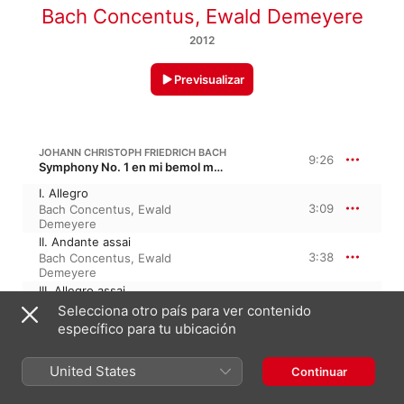
Bach Concentus
,
Ewald Demeyere
2012
Previsualizar
JOHANN CHRISTOPH FRIEDRICH BACH
9:26
Symphony No. 1 en mi bemol mayor, BR C24
I. Allegro
3:09
Bach Concentus
,
Ewald
Demeyere
II. Andante assai
3:38
Bach Concentus
,
Ewald
Demeyere
III. Allegro assai
2:38
Bach Concentus
,
Ewald
Selecciona otro país para ver contenido
Demeyere
específico para tu ubicación
CARL PHILIPP EMANUEL BACH
10:17
United States
Continuar
Sinfonía en mi menor, H. 652, Wq. 177
I. Allegro assai