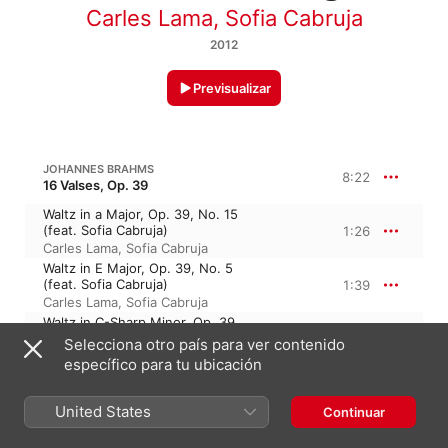
Carles Lama
,
Sofia Cabruja
2012
Previsualizar
JOHANNES BRAHMS
8:22
16 Valses, Op. 39
Waltz in a Major, Op. 39, No. 15
(feat. Sofia Cabruja)
1:26
Carles Lama
,
Sofia Cabruja
Waltz in E Major, Op. 39, No. 5
(feat. Sofia Cabruja)
1:39
Carles Lama
,
Sofia Cabruja
Waltz in C-Sharp Minor, Op. 39,
No. 7 (feat. Sofia Cabruja)
2:03
Selecciona otro país para ver contenido
Carles Lama
,
Sofia Cabruja
específico para tu ubicación
Waltz in B Minor, Op. 39, No. 11
(feat. Sofia Cabruja)
1:29
United States
Carles Lama
,
Sofia Cabruja
Continuar
Waltz in a Minor, Op. 39, No. 14
(feat. Sofia Cabruja)
1:43