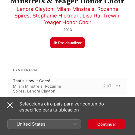
Minstrels & Yeager Honor Choir
Lenora Clayton
,
Milam Minstrels
,
Rozanne
Spires
,
Stephanie Hickman
,
Lisa Rai Trewin
,
Yeager Honor Choir
2013
Previsualizar
CYNTHIA GRAY
That's How it Goes!
2:07
Milam Minstrels
,
Rozanne
Spires
,
Lenora Clayton
Selecciona otro país para ver contenido
STEVE KUPFERSCHMID
específico para tu ubicación
A Quiet, Patient Spider
2:44
Milam Minstrels
,
Lenora
United States
Continuar
Clayton
,
Rozanne Spires