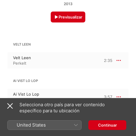
2013
Previsualizar
VELT LEEN
Velt Leen
2:35
Perkelt
AI VIST LO LOP
Ai Vist Lo Lop
3:57
Perkelt
Selecciona otro país para ver contenido
específico para tu ubicación
THE WILLOW SONG
United States
Continuar
The Willow Song
5:02