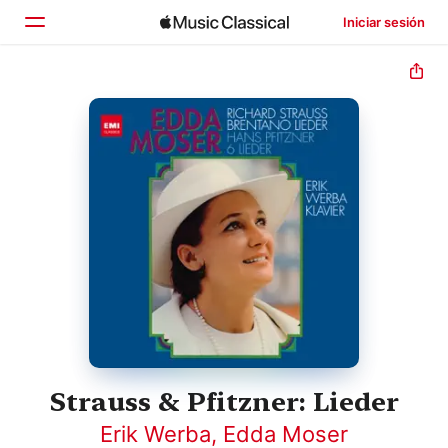
Iniciar sesión
Inicio
Explorar
Buscar
Strauss & Pfitzner: Lieder
Erik Werba
,
Edda Moser