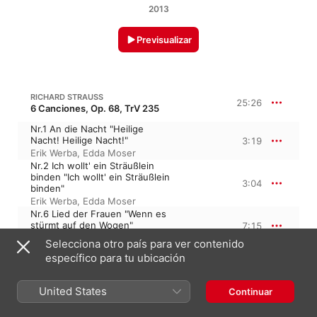
2013
Previsualizar
RICHARD STRAUSS
25:26
6 Canciones, Op. 68, TrV 235
Nr.1 An die Nacht "Heilige
Nacht! Heilige Nacht!"
3:19
Erik Werba
,
Edda Moser
Nr.2 Ich wollt' ein Sträußlein
binden "Ich wollt' ein Sträußlein
3:04
binden"
Erik Werba
,
Edda Moser
Nr.6 Lied der Frauen "Wenn es
stürmt auf den Wogen"
7:15
Erik Werba
,
Edda Moser
Selecciona otro país para ver contenido
Nr.4 Als mir dein Lied erklang
específico para tu ubicación
"Dein Lied erklang"
3:36
Erik Werba
,
Edda Moser
United States
Nr.3 Säusle, liebe Myrthe
Continuar
"Säusle, liebe Myrthe"
4:57
Edda Moser
,
Erik Werba