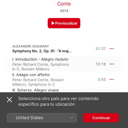
Conte
2014
Previsualizar
ALEXANDRE GUILMANT
31:37
Symphony No. 2, Op. 91 · “A major”
I. Introduction - Allegro risoluto
10:18
Peter Richard Conte
,
Symphony
in C
,
Rossen Milanov
II. Adagio con affetto
5:55
Peter Richard Conte
,
Rossen
Milanov
,
Symphony in C
III. Scherzo. Allegro vivace
6:48
Symphony in C
,
Peter Richard
Selecciona otro país para ver contenido
Conte
,
Rossen Milanov
específico para tu ubicación
IV. Andante sostenuto
2:38
Symphony in C
,
Peter Richard
Conte
,
Rossen Milanov
United States
Continuar
V. Intermede - Allegro con brio
5:55
Peter Richard Conte
,
Symphony