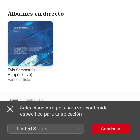
Orchestra
Álbumes en directo
Evis Sammoutis:
Atrapós (Live)
Varios artistas
España
English (UK)
Selecciona otro país para ver contenido
Copyright © 2026
Apple Inc.
Todos los derechos reservados.
específico para tu ubicación
Términos del servicio de internet
Apple Music y la privacidad
Aviso sobre cookies
Soporte
Comentarios
United States
Continuar