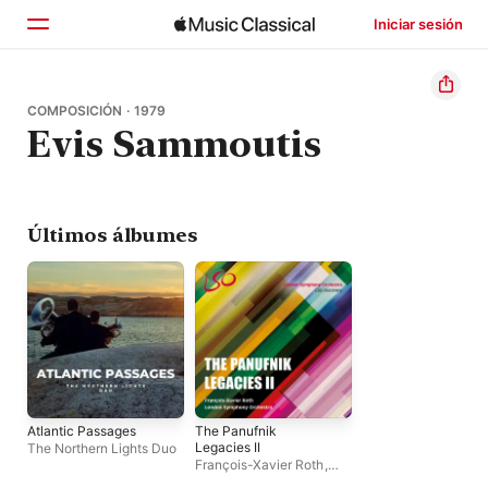
Iniciar sesión
Inicio
COMPOSICIÓN · 1979
Evis Sammoutis
Explorar
Buscar
Últimos álbumes
Atlantic Passages
The Panufnik
Legacies II
The Northern Lights Duo
François-Xavier Roth
,
London Symphony