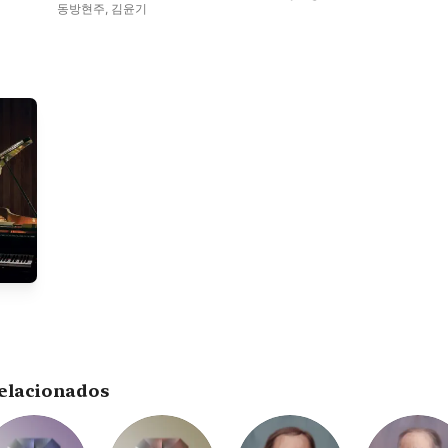
동방현주
,
김윤기
elacionados