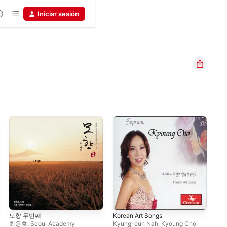
Iniciar sesión
모향 두번째
Korean Art Songs
My 
aro
최용호
,
Seoul Academy
Kyung-eun Nah
,
Kyoung Cho