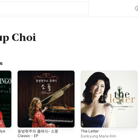
up Choi
s
Hye
동방현주의 클래식- 소풍
The Letter
Classic - EP
Eunkyung Maria Kim