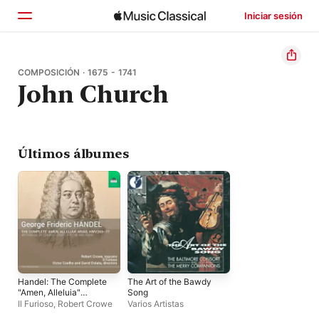
Iniciar sesión
Inicio
COMPOSICIÓN · 1675 - 1741
John Church
Explorar
Buscar
Últimos álbumes
Handel: The Complete
The Art of the Bawdy
"Amen, Alleluia"
Song
Arias
Il Furioso
,
Robert Crowe
Varios Artistas