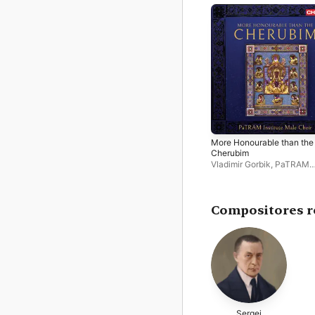
More Honourable than the
Cherubim
Vladimir Gorbik
,
PaTRAM
Institute Male Choir
,
Mikha
Davydov
Compositores r
Sergei