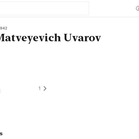
1942
Matveyevich Uvarov
1
t
s