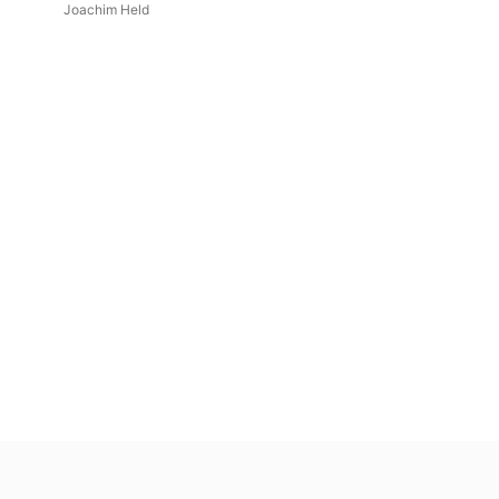
Habsburgs
Joachim Held