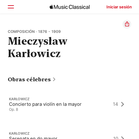
Iniciar sesión
Inicio
COMPOSICIÓN · 1876 - 1909
Mieczysław
Explorar
Karłowicz
Buscar
Obras célebres
KARŁOWICZ
Concierto para violín en la mayor
14
Op. 8
KARŁOWICZ
Serenata en do mayor
10