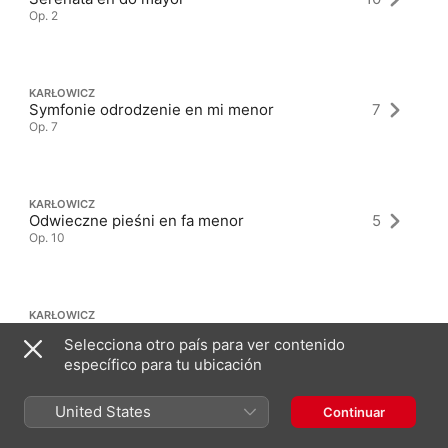
Op. 2
KARŁOWICZ
Symfonie odrodzenie en mi menor
7
Op. 7
KARŁOWICZ
Odwieczne pieśni en fa menor
5
Op. 10
KARŁOWICZ
Drugi śpiewnik
12
Selecciona otro país para ver contenido
Op. 3
específico para tu ubicación
United States
Continuar